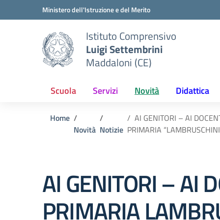
Vai ai contenuti
Vai al menu di navigazione
Vai al footer
Ministero dell'Istruzione e del Merito
Istituto Comprensivo
Luigi Settembrini
Maddaloni (CE)
Scuola
Servizi
Novità
Didattica
Home
AI GENITORI – AI DOCEN
Novità
Notizie
PRIMARIA “LAMBRUSCHINI
AI GENITORI – AI 
PRIMARIA LAMBRU