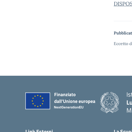
DISPO
Pubblicat
Eccetto d
Is
Lu
M
— 
Link Esterni
La Scuo