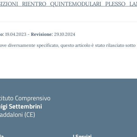
SIZIONI_RIENTRO_QUINTEMODULARI_PLESSO_LA
o:
19.04.2023
-
Revisione:
29.10.2024
ove diversamente specificato, questo articolo è stato rilasciato sott
tituto Comprensivo
igi Settembrini
addaloni (CE)
Visita la pagina iniziale della scuola
la
I Servizi