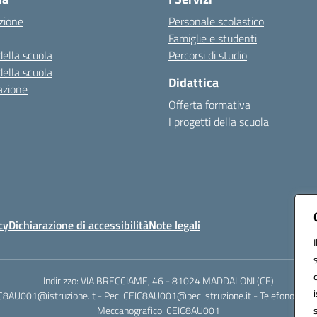
zione
Personale scolastico
Famiglie e studenti
della scuola
Percorsi di studio
della scuola
Didattica
azione
Offerta formativa
I progetti della scuola
cy
Dichiarazione di accessibilità
Note legali
Indirizzo: VIA BRECCIAME, 46 - 81024 MADDALONI (CE)
IC8AU001@istruzione.it - Pec: CEIC8AU001@pec.istruzione.it - Telefono: 0
Meccanografico: CEIC8AU001