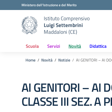
Vai ai contenuti
Vai al menu di navigazione
Vai al footer
Ministero dell'Istruzione e del Merito
Istituto Comprensivo
Luigi Settembrini
Maddaloni (CE)
Scuola
Servizi
Novità
Didattica
Home
Novità
Notizie
AI GENITORI – AI D
AI GENITORI – AI 
CLASSE III SEZ. 