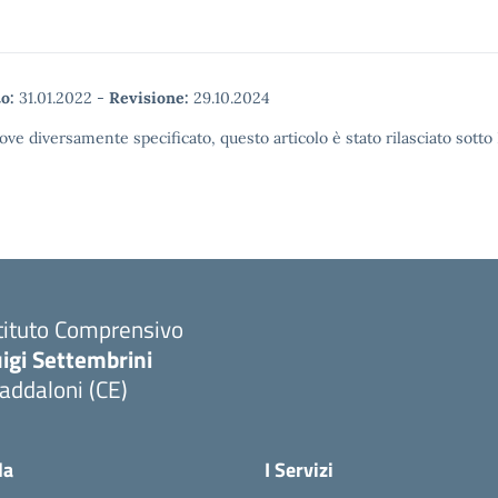
o:
31.01.2022
-
Revisione:
29.10.2024
ove diversamente specificato, questo articolo è stato rilasciato sott
tituto Comprensivo
igi Settembrini
addaloni (CE)
Visita la pagina iniziale della scuola
la
I Servizi