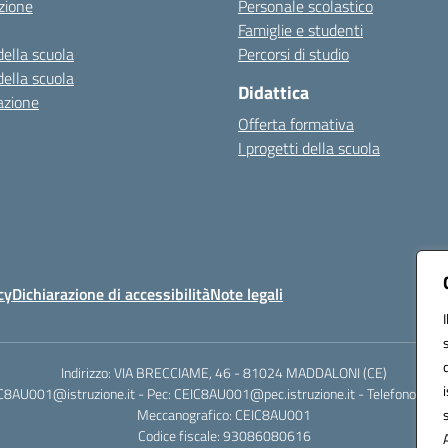
zione
Personale scolastico
Famiglie e studenti
della scuola
Percorsi di studio
della scuola
Didattica
azione
Offerta formativa
I progetti della scuola
cy
Dichiarazione di accessibilità
Note legali
Indirizzo: VIA BRECCIAME, 46 - 81024 MADDALONI (CE)
IC8AU001@istruzione.it - Pec: CEIC8AU001@pec.istruzione.it - Telefono: 0
Meccanografico: CEIC8AU001
Codice fiscale: 93086080616