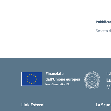
Pubblicat
Eccetto d
Is
Lu
M
— 
Link Esterni
La Scuo