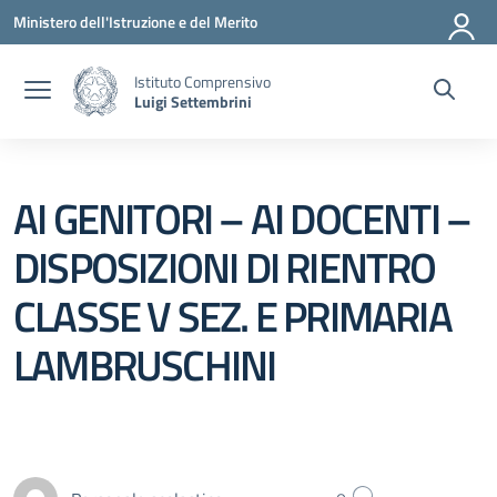
Vai ai contenuti
Vai al menu di navigazione
Vai al footer
Ministero dell'Istruzione e del Merito
Istituto Comprensivo
Luigi Settembrini
AI GENITORI – AI DOCENTI –
DISPOSIZIONI DI RIENTRO
CLASSE V SEZ. E PRIMARIA
LAMBRUSCHINI