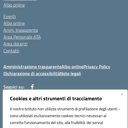
Albo online
Eventi
Albo online
Amm. trasparente
Area Personale ATA
Area docenti
Contatti
Amministrazione trasparente
Albo online
Privacy Policy
Dichiarazione di accessibilità
Note legali
Seguici su:
Cookies e altri strumenti di tracciamento
Indirizzo: VIA BRECCIAME, 46 - 81024 MADDALONI (CE)
Il nostro Istituto non utilizza strumenti di profilazione degli utenti -
Mail: CEIC8AU001@istruzione.it - Pec: CEIC8AU001@pec.istruzione.it -
sono utilizzati esclusivamente cookies tecnici necessari al
Telefono: 0823408721
corretto funzionamento del sito, alla fruibilità dei servizi
Meccanografico: CEIC8AU001