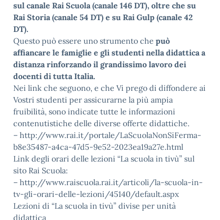
sul canale Rai Scuola (canale 146 DT), oltre che su
Rai Storia (canale 54 DT) e su Rai Gulp (canale 42
DT).
Questo può essere uno strumento che
può
affiancare le famiglie e gli studenti nella didattica a
distanza rinforzando il grandissimo lavoro dei
docenti di tutta Italia.
Nei link che seguono, e che Vi prego di diffondere ai
Vostri studenti per assicurarne la più ampia
fruibilità, sono indicate tutte le informazioni
contenutistiche delle diverse offerte didattiche.
– http://www.rai.it/portale/LaScuolaNonSiFerma-
b8e35487-a4ca-47d5-9e52-2023ea19a27e.html
Link degli orari delle lezioni “La scuola in tivù” sul
sito Rai Scuola:
– http://www.raiscuola.rai.it/articoli/la-scuola-in-
tv-gli-orari-delle-lezioni/45140/default.aspx
Lezioni di “La scuola in tivù” divise per unità
didattica