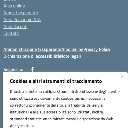
Albo online
Amm. trasparente
Area Personale ATA
Area docenti
Contatti
Amministrazione trasparente
Albo online
Privacy Policy
Dichiarazione di accessibilità
Note legali
Seguici su:
Cookies e altri strumenti di tracciamento
Indirizzo: VIA BRECCIAME, 46 - 81024 MADDALONI (CE)
Il nostro Istituto non utilizza strumenti di profilazione degli utenti -
Mail: CEIC8AU001@istruzione.it - Pec: CEIC8AU001@pec.istruzione.it -
sono utilizzati esclusivamente cookies tecnici necessari al
Telefono: 0823408721
corretto funzionamento del sito, alla fruibilità dei servizi
Meccanografico: CEIC8AU001
istituzionali e alla sua accessibilità sono utilizzati, inoltre,
Codice fiscale: 93086080616
strumenti statistici anonimizzati messi a disposizione da Web
Analytics Italia.