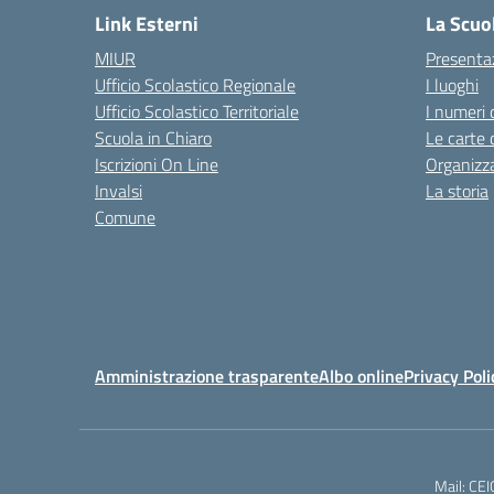
Link Esterni
La Scuo
MIUR
Presenta
Ufficio Scolastico Regionale
I luoghi
Ufficio Scolastico Territoriale
I numeri 
Scuola in Chiaro
Le carte 
Iscrizioni On Line
Organizz
Invalsi
La storia
Comune
Amministrazione trasparente
Albo online
Privacy Poli
Mail: CE