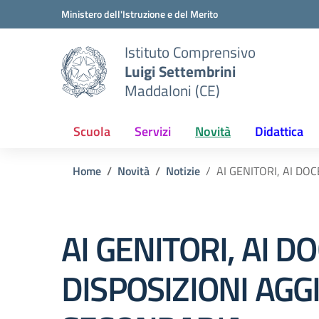
Vai ai contenuti
Vai al menu di navigazione
Vai al footer
Ministero dell'Istruzione e del Merito
Istituto Comprensivo
Luigi Settembrini
Maddaloni (CE)
Scuola
Servizi
Novità
Didattica
Home
Novità
Notizie
AI GENITORI, AI DO
AI GENITORI, AI 
DISPOSIZIONI AGG