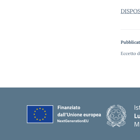
DISPO
Pubblicat
Eccetto d
Is
Lu
M
— 