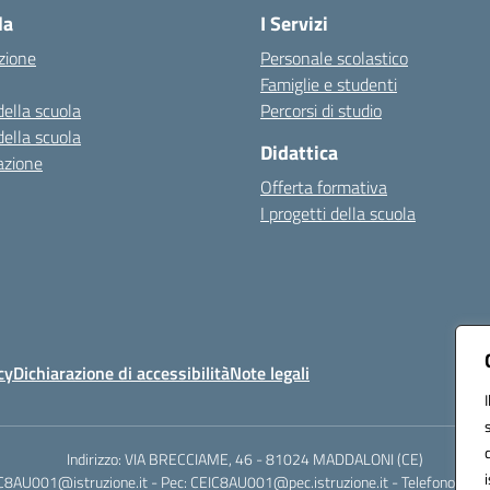
la
I Servizi
zione
Personale scolastico
Famiglie e studenti
della scuola
Percorsi di studio
della scuola
Didattica
azione
Offerta formativa
I progetti della scuola
cy
Dichiarazione di accessibilità
Note legali
Indirizzo: VIA BRECCIAME, 46 - 81024 MADDALONI (CE)
IC8AU001@istruzione.it - Pec: CEIC8AU001@pec.istruzione.it - Telefono: 0