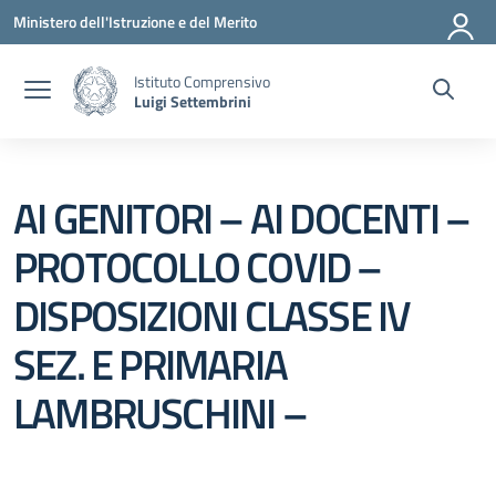
Vai ai contenuti
Vai al menu di navigazione
Vai al footer
Ministero dell'Istruzione e del Merito
Istituto Comprensivo
Luigi Settembrini
AI GENITORI – AI DOCENTI –
PROTOCOLLO COVID –
DISPOSIZIONI CLASSE IV
SEZ. E PRIMARIA
LAMBRUSCHINI –