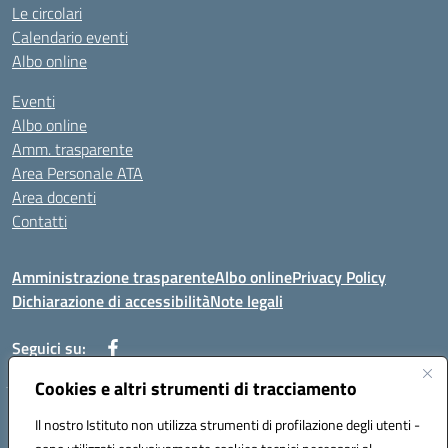
Le circolari
Calendario eventi
Albo online
Eventi
Albo online
Amm. trasparente
Area Personale ATA
Area docenti
Contatti
Amministrazione trasparente
Albo online
Privacy Policy
Dichiarazione di accessibilità
Note legali
Seguici su:
Cookies e altri strumenti di tracciamento
Indirizzo: VIA BRECCIAME, 46 - 81024 MADDALONI (CE)
Il nostro Istituto non utilizza strumenti di profilazione degli utenti -
Mail: CEIC8AU001@istruzione.it - Pec: CEIC8AU001@pec.istruzione.it -