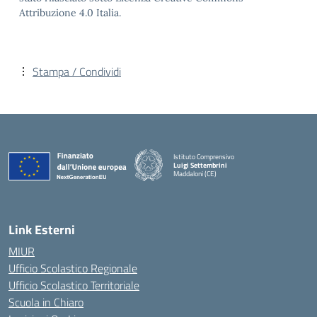
Attribuzione 4.0 Italia.
Stampa / Condividi
Istituto Comprensivo
Luigi Settembrini
Maddaloni (CE)
— Visita la pagina iniziale della scuola
Link Esterni
MIUR
Ufficio Scolastico Regionale
Ufficio Scolastico Territoriale
Scuola in Chiaro