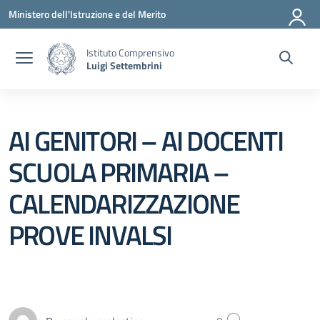
Vai ai contenuti
Vai al menu di navigazione
Vai al footer
Ministero dell'Istruzione e del Merito
Istituto Comprensivo
Luigi Settembrini
AI GENITORI – AI DOCENTI
SCUOLA PRIMARIA –
CALENDARIZZAZIONE
PROVE INVALSI