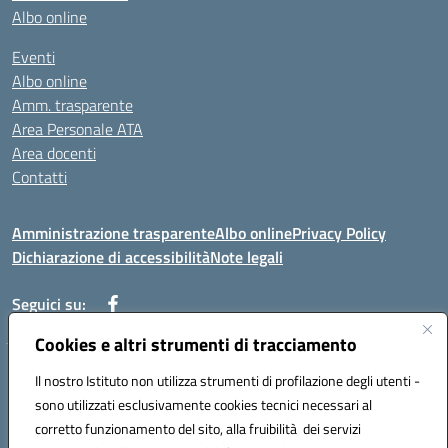
Albo online
Eventi
Albo online
Amm. trasparente
Area Personale ATA
Area docenti
Contatti
Amministrazione trasparente
Albo online
Privacy Policy
Dichiarazione di accessibilità
Note legali
Seguici su:
Cookies e altri strumenti di tracciamento
Indirizzo: VIA BRECCIAME, 46 - 81024 MADDALONI (CE)
Il nostro Istituto non utilizza strumenti di profilazione degli utenti -
Mail: CEIC8AU001@istruzione.it - Pec: CEIC8AU001@pec.istruzione.it -
sono utilizzati esclusivamente cookies tecnici necessari al
Telefono: 0823408721
corretto funzionamento del sito, alla fruibilità dei servizi
Meccanografico: CEIC8AU001