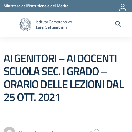
Vai ai contenuti
Vai al menu di navigazione
Vai al footer
Ministero dell'Istruzione e del Merito
Istituto Comprensivo
Luigi Settembrini
AI GENITORI – AI DOCENTI
SCUOLA SEC. I GRADO –
ORARIO DELLE LEZIONI DAL
25 OTT. 2021