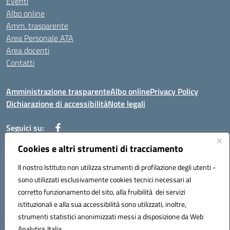
Eventi
Albo online
Amm. trasparente
Area Personale ATA
Area docenti
Contatti
Amministrazione trasparente
Albo online
Privacy Policy
Dichiarazione di accessibilità
Note legali
Seguici su:
Cookies e altri strumenti di tracciamento
Indirizzo: VIA BRECCIAME, 46 - 81024 MADDALONI (CE)
Il nostro Istituto non utilizza strumenti di profilazione degli utenti -
Mail: CEIC8AU001@istruzione.it - Pec: CEIC8AU001@pec.istruzione.it -
sono utilizzati esclusivamente cookies tecnici necessari al
Telefono: 0823408721
corretto funzionamento del sito, alla fruibilità dei servizi
Meccanografico: CEIC8AU001
istituzionali e alla sua accessibilità sono utilizzati, inoltre,
Codice fiscale: 93086080616
strumenti statistici anonimizzati messi a disposizione da Web
Analytics Italia.