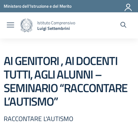
Vai ai contenuti
Vai al menu di navigazione
Vai al footer
Ministero dell'Istruzione e del Merito
Istituto Comprensivo
Luigi Settembrini
AI GENITORI , AI DOCENTI
TUTTI, AGLI ALUNNI –
SEMINARIO “RACCONTARE
L’AUTISMO”
RACCONTARE L'AUTISMO