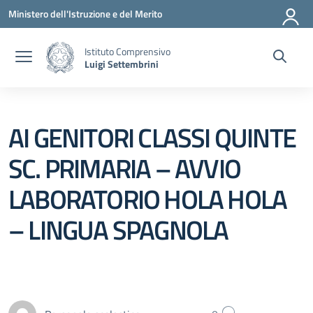
Vai ai contenuti
Vai al menu di navigazione
Vai al footer
Ministero dell'Istruzione e del Merito
Istituto Comprensivo
Luigi Settembrini
AI GENITORI CLASSI QUINTE
SC. PRIMARIA – AVVIO
LABORATORIO HOLA HOLA
– LINGUA SPAGNOLA