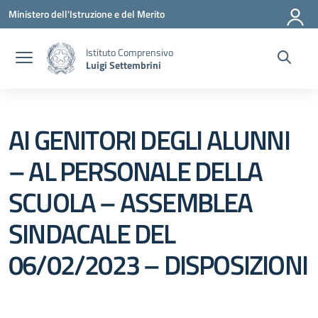
Vai ai contenuti
Vai al menu di navigazione
Vai al footer
Ministero dell'Istruzione e del Merito
Istituto Comprensivo
Luigi Settembrini
AI GENITORI DEGLI ALUNNI
– AL PERSONALE DELLA
SCUOLA – ASSEMBLEA
SINDACALE DEL
06/02/2023 – DISPOSIZIONI