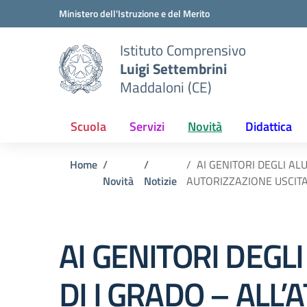
Vai ai contenuti
Vai al menu di navigazione
Vai al footer
Ministero dell'Istruzione e del Merito
Istituto Comprensivo
Luigi Settembrini
Maddaloni (CE)
Scuola
Servizi
Novità
Didattica
Home
AI GENITORI DEGLI AL
Novità
Notizie
AUTORIZZAZIONE USCI
AI GENITORI DEGL
DI I GRADO – ALL