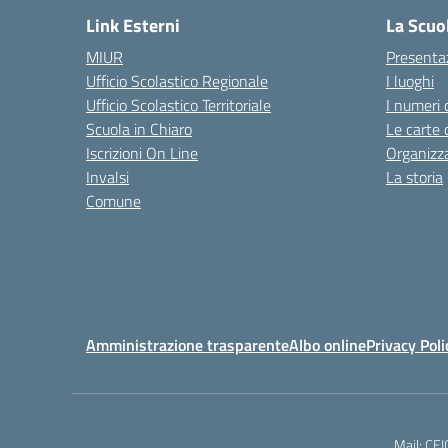
Link Esterni
La Scuo
MIUR
Presenta
Ufficio Scolastico Regionale
I luoghi
Ufficio Scolastico Territoriale
I numeri 
Scuola in Chiaro
Le carte 
Iscrizioni On Line
Organizz
Invalsi
La storia
Comune
Amministrazione trasparente
Albo online
Privacy Poli
Mail: CE