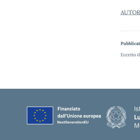
AUTOR
Pubblicat
Eccetto d
Is
Lu
M
— 