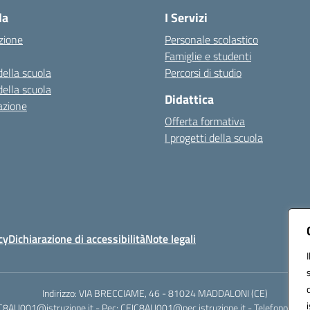
la
I Servizi
zione
Personale scolastico
Famiglie e studenti
della scuola
Percorsi di studio
della scuola
Didattica
azione
Offerta formativa
I progetti della scuola
cy
Dichiarazione di accessibilità
Note legali
Indirizzo: VIA BRECCIAME, 46 - 81024 MADDALONI (CE)
IC8AU001@istruzione.it - Pec: CEIC8AU001@pec.istruzione.it - Telefono: 0