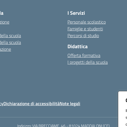
la
I Servizi
zione
Personale scolastico
Famiglie e studenti
della scuola
Percorsi di studio
della scuola
Didattica
azione
Offerta formativa
I progetti della scuola
cy
Dichiarazione di accessibilità
Note legali
Indirizzo: VIA BRECCIAME, 46 - 81024 MADDALONI (CE)