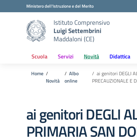
Vai ai contenuti
Vai al menu di navigazione
Vai al footer
Ministero dell'Istruzione e del Merito
Istituto Comprensivo
Luigi Settembrini
Maddaloni (CE)
Scuola
Servizi
Novità
Didattica
Home
Albo
ai genitori DEGLI
Novità
online
PRECAUZIONALE E 
ai genitori DEGLI A
PRIMARIA SAN DOM