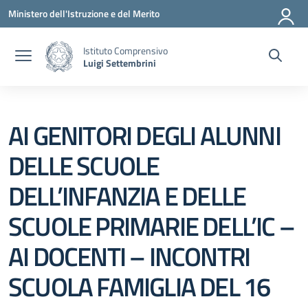
Vai ai contenuti
Vai al menu di navigazione
Vai al footer
Ministero dell'Istruzione e del Merito
Istituto Comprensivo
Luigi Settembrini
AI GENITORI DEGLI ALUNNI
DELLE SCUOLE
DELL’INFANZIA E DELLE
SCUOLE PRIMARIE DELL’IC –
AI DOCENTI – INCONTRI
SCUOLA FAMIGLIA DEL 16