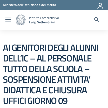
Vai ai contenuti
Vai al menu di navigazione
Vai al footer
Ministero dell'Istruzione e del Merito
Istituto Comprensivo
Luigi Settembrini
AI GENITORI DEGLI ALUNNI
DELL’IC – AL PERSONALE
TUTTO DELLA SCUOLA –
SOSPENSIONE ATTIVITA’
DIDATTICA E CHIUSURA
UFFICI GIORNO 09