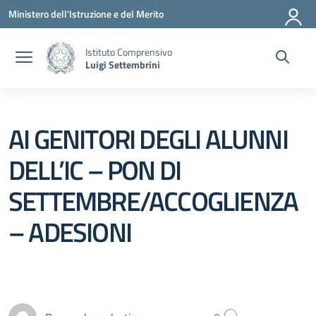
Vai ai contenuti
Vai al menu di navigazione
Vai al footer
Ministero dell'Istruzione e del Merito
Istituto Comprensivo
Luigi Settembrini
AI GENITORI DEGLI ALUNNI
DELL’IC – PON DI
SETTEMBRE/ACCOGLIENZA
– ADESIONI