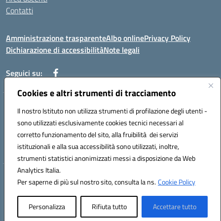
Contatti
Amministrazione trasparente
Albo online
Privacy Policy
Dichiarazione di accessibilità
Note legali
Seguici su:
Cookies e altri strumenti di tracciamento
Indirizzo: VIA BRECCIAME, 46 - 81024 MADDALONI (CE)
Il nostro Istituto non utilizza strumenti di profilazione degli utenti -
Mail: CEIC8AU001@istruzione.it - Pec: CEIC8AU001@pec.istruzione.it -
sono utilizzati esclusivamente cookies tecnici necessari al
Telefono: 0823408721
corretto funzionamento del sito, alla fruibilità dei servizi
Meccanografico: CEIC8AU001
istituzionali e alla sua accessibilità sono utilizzati, inoltre,
Codice fiscale: 93086080616
strumenti statistici anonimizzati messi a disposizione da Web
Analytics Italia.
Hosting & Powered by 3D Solution S.r.l.
Per saperne di più sul nostro sito, consulta la ns.
Cookie Policy
Concept & Design by Designers Italia
Personalizza
Rifiuta tutto
Accettare tutto