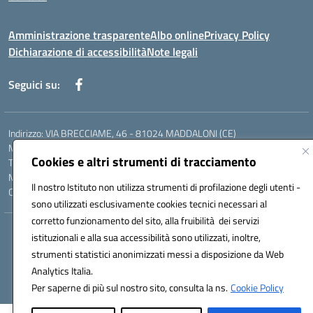
Amministrazione trasparente
Albo online
Privacy Policy
Dichiarazione di accessibilità
Note legali
Seguici su:
Indirizzo: VIA BRECCIAME, 46 - 81024 MADDALONI (CE)
Mail: CEIC8AU001@istruzione.it - Pec: CEIC8AU001@pec.istruzione.it -
Cookies e altri strumenti di tracciamento
Telefono: 0823408721
Meccanografico: CEIC8AU001
Il nostro Istituto non utilizza strumenti di profilazione degli utenti -
Codice fiscale: 93086080616
sono utilizzati esclusivamente cookies tecnici necessari al
corretto funzionamento del sito, alla fruibilità dei servizi
Hosting & Powered by 3D Solution S.r.l.
istituzionali e alla sua accessibilità sono utilizzati, inoltre,
Concept & Design by Designers Italia
strumenti statistici anonimizzati messi a disposizione da Web
Analytics Italia.
Per saperne di più sul nostro sito, consulta la ns.
Cookie Policy