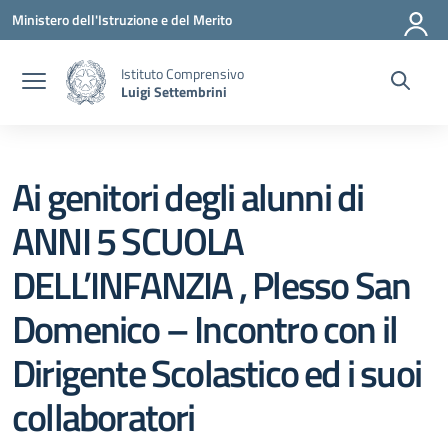
Vai ai contenuti
Vai al menu di navigazione
Vai al footer
Ministero dell'Istruzione e del Merito
Istituto Comprensivo
Luigi Settembrini
Ai genitori degli alunni di
ANNI 5 SCUOLA
DELL’INFANZIA , Plesso San
Domenico – Incontro con il
Dirigente Scolastico ed i suoi
collaboratori