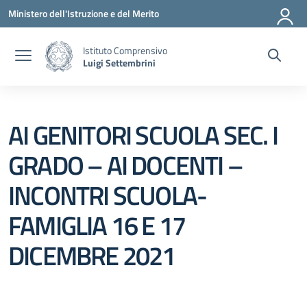
Vai ai contenuti
Vai al menu di navigazione
Vai al footer
Ministero dell'Istruzione e del Merito
Istituto Comprensivo
Luigi Settembrini
AI GENITORI SCUOLA SEC. I
GRADO – AI DOCENTI –
INCONTRI SCUOLA-
FAMIGLIA 16 E 17
DICEMBRE 2021