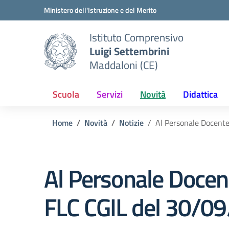
Vai ai contenuti
Vai al menu di navigazione
Vai al footer
Ministero dell'Istruzione e del Merito
Istituto Comprensivo
Luigi Settembrini
Maddaloni (CE)
Scuola
Servizi
Novità
Didattica
Home
Novità
Notizie
Al Personale Docente
Al Personale Docen
FLC CGIL del 30/0