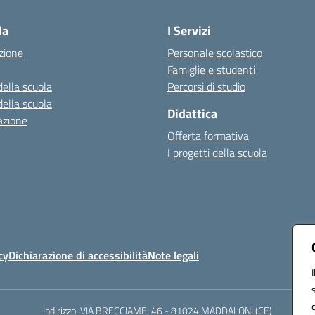
la
I Servizi
zione
Personale scolastico
Famiglie e studenti
della scuola
Percorsi di studio
della scuola
Didattica
azione
Offerta formativa
I progetti della scuola
cy
Dichiarazione di accessibilità
Note legali
Indirizzo: VIA BRECCIAME, 46 - 81024 MADDALONI (CE)