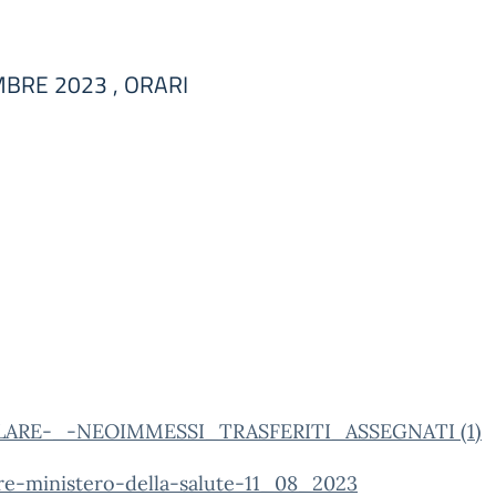
MBRE 2023 , ORARI
LARE-_-NEOIMMESSI_TRASFERITI_ASSEGNATI (1)
are-ministero-della-salute-11_08_2023