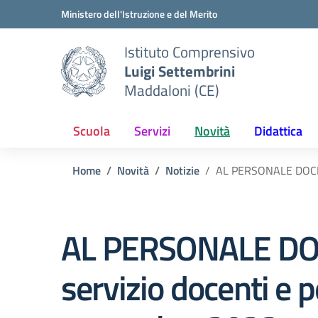
Vai ai contenuti
Vai al menu di navigazione
Vai al footer
Ministero dell'Istruzione e del Merito
Istituto Comprensivo
Luigi Settembrini
Maddaloni (CE)
Scuola
Servizi
Novità
Didattica
Home
Novità
Notizie
AL PERSONALE DOCENT
AL PERSONALE DOC
servizio docenti e p