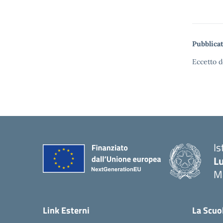
Pubblicat
Eccetto d
Is
Lu
M
— 
Link Esterni
La Scuo