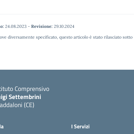
o:
24.08.2023
-
Revisione:
29.10.2024
ove diversamente specificato, questo articolo è stato rilasciato sott
tituto Comprensivo
igi Settembrini
addaloni (CE)
Visita la pagina iniziale della scuola
la
I Servizi