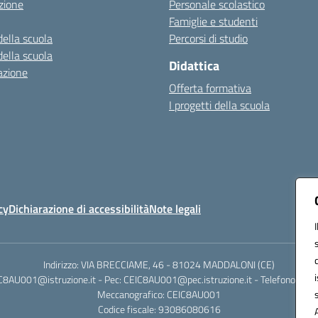
zione
Personale scolastico
Famiglie e studenti
della scuola
Percorsi di studio
della scuola
Didattica
azione
Offerta formativa
I progetti della scuola
cy
Dichiarazione di accessibilità
Note legali
Indirizzo: VIA BRECCIAME, 46 - 81024 MADDALONI (CE)
IC8AU001@istruzione.it - Pec: CEIC8AU001@pec.istruzione.it - Telefono: 0
Meccanografico: CEIC8AU001
Codice fiscale: 93086080616