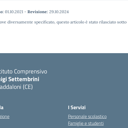
o:
01.10.2021
-
Revisione:
29.10.2024
ove diversamente specificato, questo articolo è stato rilasciato sott
tituto Comprensivo
igi Settembrini
addaloni (CE)
Visita la pagina iniziale della scuola
la
I Servizi
zione
Personale scolastico
Famiglie e studenti