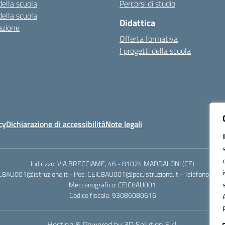
della scuola
Percorsi di studio
della scuola
Didattica
azione
Offerta formativa
I progetti della scuola
cy
Dichiarazione di accessibilità
Note legali
Indirizzo: VIA BRECCIAME, 46 - 81024 MADDALONI (CE)
IC8AU001@istruzione.it - Pec: CEIC8AU001@pec.istruzione.it - Telefono: 0
Meccanografico: CEIC8AU001
Codice fiscale: 93086080616
Hosting & Powered by 3D Solution S.r.l.