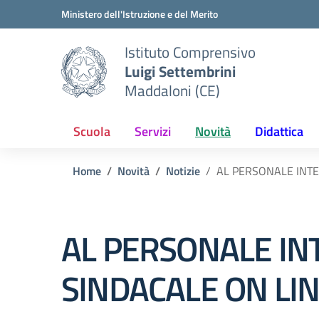
Vai ai contenuti
Vai al menu di navigazione
Vai al footer
Ministero dell'Istruzione e del Merito
Istituto Comprensivo
Luigi Settembrini
Maddaloni (CE)
Scuola
Servizi
Novità
Didattica
Home
Novità
Notizie
AL PERSONALE INTE
AL PERSONALE IN
SINDACALE ON LI