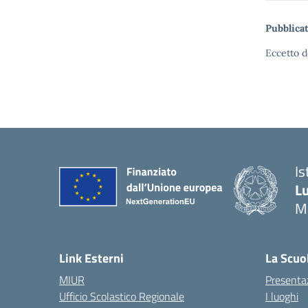
Pubblicat
Eccetto d
Is
Lu
M
— 
Link Esterni
La Scuo
MIUR
Presenta
Ufficio Scolastico Regionale
I luoghi