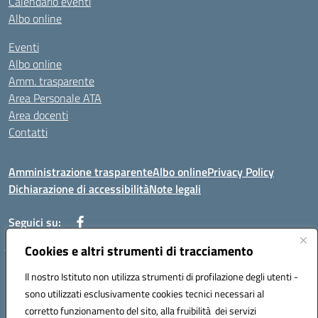
Calendario eventi
Albo online
Eventi
Albo online
Amm. trasparente
Area Personale ATA
Area docenti
Contatti
Amministrazione trasparente
Albo online
Privacy Policy
Dichiarazione di accessibilità
Note legali
Seguici su:
Cookies e altri strumenti di tracciamento
Indirizzo: VIA BRECCIAME, 46 - 81024 MADDALONI (CE)
Il nostro Istituto non utilizza strumenti di profilazione degli utenti -
Mail: CEIC8AU001@istruzione.it - Pec: CEIC8AU001@pec.istruzione.it -
sono utilizzati esclusivamente cookies tecnici necessari al
Telefono: 0823408721
corretto funzionamento del sito, alla fruibilità dei servizi
Meccanografico: CEIC8AU001