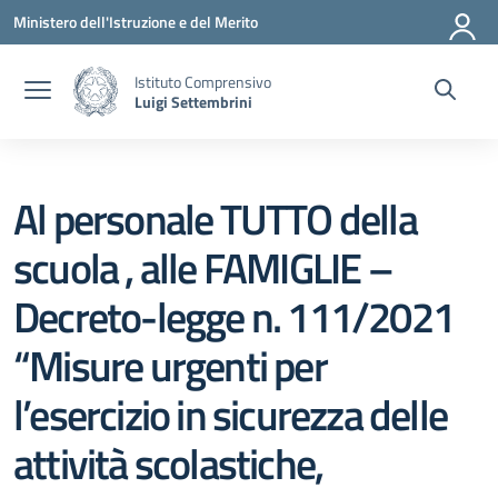
Vai ai contenuti
Vai al menu di navigazione
Vai al footer
Ministero dell'Istruzione e del Merito
Istituto Comprensivo
Luigi Settembrini
Al personale TUTTO della
scuola , alle FAMIGLIE –
Decreto-legge n. 111/2021
“Misure urgenti per
l’esercizio in sicurezza delle
attività scolastiche,