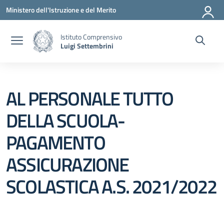
Vai ai contenuti
Vai al menu di navigazione
Vai al footer
Ministero dell'Istruzione e del Merito
Istituto Comprensivo
Luigi Settembrini
AL PERSONALE TUTTO
DELLA SCUOLA-
PAGAMENTO
ASSICURAZIONE
SCOLASTICA A.S. 2021/2022