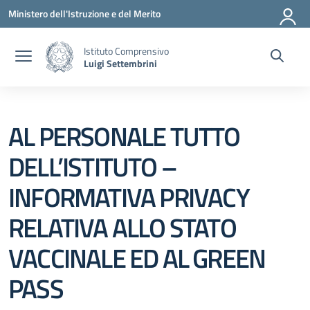
Vai ai contenuti
Vai al menu di navigazione
Vai al footer
Ministero dell'Istruzione e del Merito
Istituto Comprensivo
Luigi Settembrini
AL PERSONALE TUTTO
DELL’ISTITUTO –
INFORMATIVA PRIVACY
RELATIVA ALLO STATO
VACCINALE ED AL GREEN
PASS