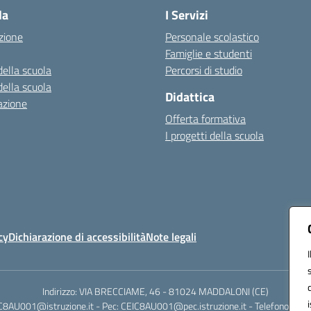
la
I Servizi
zione
Personale scolastico
Famiglie e studenti
della scuola
Percorsi di studio
della scuola
Didattica
azione
Offerta formativa
I progetti della scuola
cy
Dichiarazione di accessibilità
Note legali
Indirizzo: VIA BRECCIAME, 46 - 81024 MADDALONI (CE)
IC8AU001@istruzione.it - Pec: CEIC8AU001@pec.istruzione.it - Telefono: 0