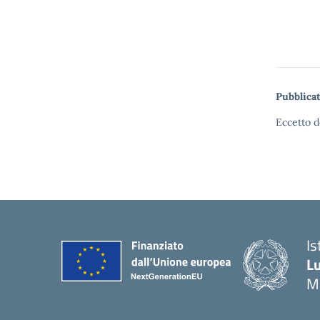
Pubblicat
Eccetto d
Is
Lu
M
— 