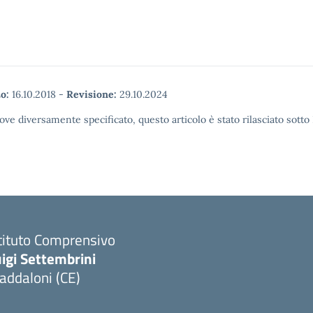
o:
16.10.2018
-
Revisione:
29.10.2024
ove diversamente specificato, questo articolo è stato rilasciato sott
tituto Comprensivo
igi Settembrini
addaloni (CE)
Visita la pagina iniziale della scuola