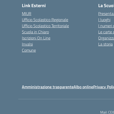
Link Esterni
La Scuo
MIUR
Presenta
Ufficio Scolastico Regionale
I luoghi
Ufficio Scolastico Territoriale
I numeri 
Scuola in Chiaro
Le carte 
Iscrizioni On Line
Organizz
Invalsi
La storia
Comune
Amministrazione trasparente
Albo online
Privacy Poli
Mail: CE