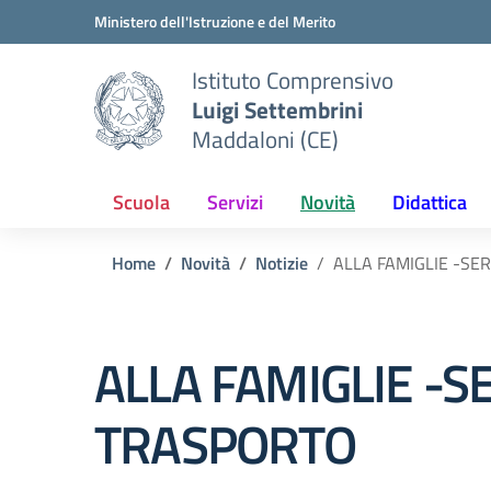
Vai ai contenuti
Vai al menu di navigazione
Vai al footer
Ministero dell'Istruzione e del Merito
Istituto Comprensivo
Luigi Settembrini
Maddaloni (CE)
Scuola
Servizi
Novità
Didattica
Home
Novità
Notizie
ALLA FAMIGLIE -SE
ALLA FAMIGLIE -S
TRASPORTO