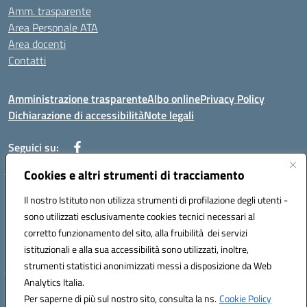
Amm. trasparente
Area Personale ATA
Area docenti
Contatti
Amministrazione trasparente
Albo online
Privacy Policy
Dichiarazione di accessibilità
Note legali
Seguici su:
Cookies e altri strumenti di tracciamento
Indirizzo: VIA BRECCIAME, 46 - 81024 MADDALONI (CE)
Il nostro Istituto non utilizza strumenti di profilazione degli utenti -
Mail: CEIC8AU001@istruzione.it - Pec: CEIC8AU001@pec.istruzione.it -
sono utilizzati esclusivamente cookies tecnici necessari al
Telefono: 0823408721
corretto funzionamento del sito, alla fruibilità dei servizi
Meccanografico: CEIC8AU001
istituzionali e alla sua accessibilità sono utilizzati, inoltre,
Codice fiscale: 93086080616
strumenti statistici anonimizzati messi a disposizione da Web
Analytics Italia.
Hosting & Powered by 3D Solution S.r.l.
Per saperne di più sul nostro sito, consulta la ns.
Cookie Policy