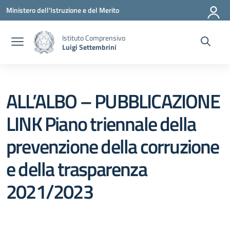
Vai ai contenuti
Vai al menu di navigazione
Vai al footer
Ministero dell'Istruzione e del Merito
Istituto Comprensivo
Luigi Settembrini
ALL’ALBO – PUBBLICAZIONE
LINK Piano triennale della
prevenzione della corruzione
e della trasparenza
2021/2023