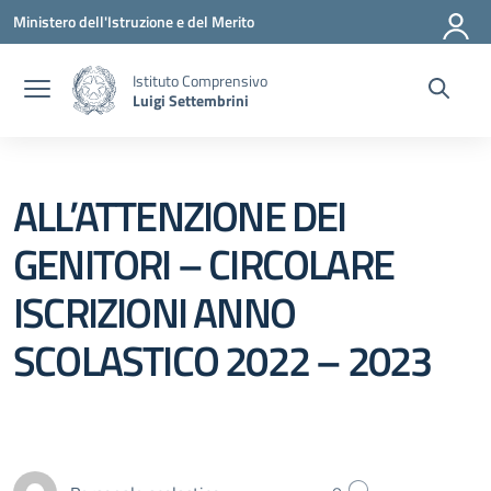
Vai ai contenuti
Vai al menu di navigazione
Vai al footer
Ministero dell'Istruzione e del Merito
Istituto Comprensivo
Luigi Settembrini
ALL’ATTENZIONE DEI
GENITORI – CIRCOLARE
ISCRIZIONI ANNO
SCOLASTICO 2022 – 2023