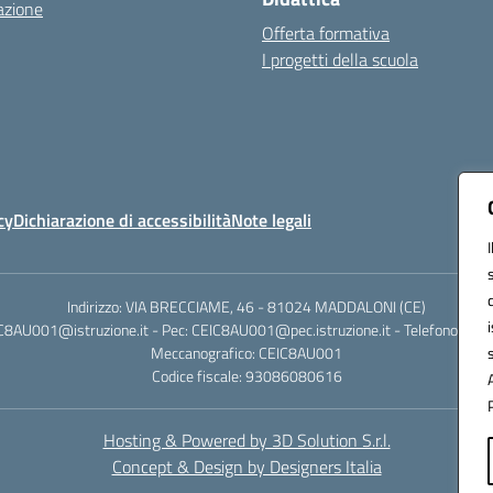
azione
Offerta formativa
I progetti della scuola
cy
Dichiarazione di accessibilità
Note legali
Indirizzo: VIA BRECCIAME, 46 - 81024 MADDALONI (CE)
IC8AU001@istruzione.it - Pec: CEIC8AU001@pec.istruzione.it - Telefono: 0
Meccanografico: CEIC8AU001
Codice fiscale: 93086080616
Hosting & Powered by 3D Solution S.r.l.
Concept & Design by Designers Italia