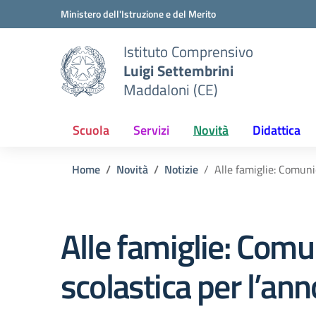
Vai ai contenuti
Vai al menu di navigazione
Vai al footer
Ministero dell'Istruzione e del Merito
Istituto Comprensivo
Luigi Settembrini
Maddaloni (CE)
Scuola
Servizi
Novità
Didattica
Home
Novità
Notizie
Alle famiglie: Comuni
Alle famiglie: Comu
scolastica per l’a