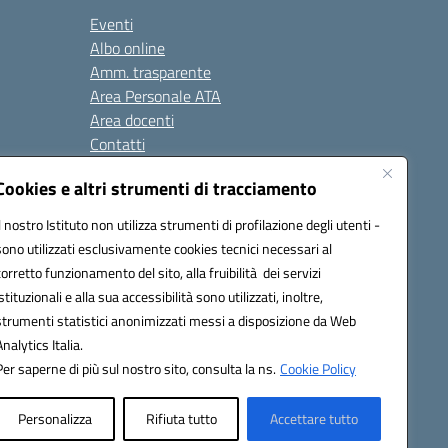
Eventi
Albo online
Amm. trasparente
Area Personale ATA
Area docenti
Contatti
Cookies e altri strumenti di tracciamento
Seguici su:
Il nostro Istituto non utilizza strumenti di profilazione degli utenti -
sono utilizzati esclusivamente cookies tecnici necessari al
corretto funzionamento del sito, alla fruibilità dei servizi
istituzionali e alla sua accessibilità sono utilizzati, inoltre,
823408721
strumenti statistici anonimizzati messi a disposizione da Web
Analytics Italia.
Per saperne di più sul nostro sito, consulta la ns.
Cookie Policy
Personalizza
Rifiuta tutto
Accettare tutto