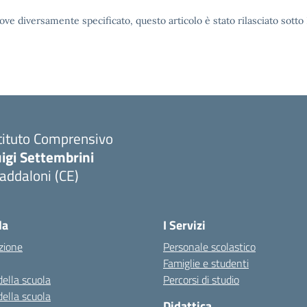
ove diversamente specificato, questo articolo è stato rilasciato sott
tituto Comprensivo
igi Settembrini
addaloni (CE)
Visita la pagina iniziale della scuola
la
I Servizi
zione
Personale scolastico
Famiglie e studenti
della scuola
Percorsi di studio
della scuola
Didattica