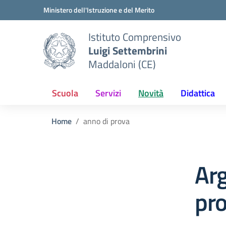
Vai ai contenuti
Vai al menu di navigazione
Vai al footer
Ministero dell'Istruzione e del Merito
Istituto Comprensivo
Luigi Settembrini
Maddaloni (CE)
Scuola
Servizi
Novità
Didattica
Home
anno di prova
Ar
pr