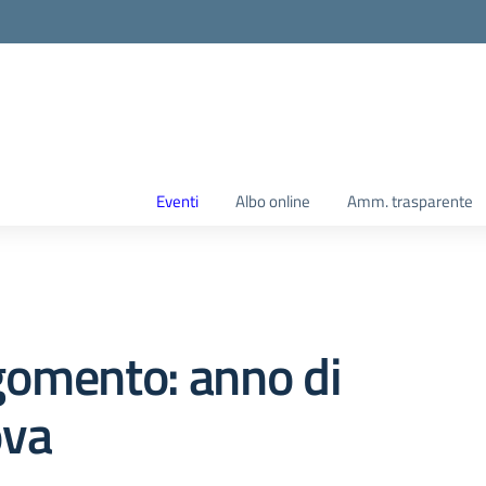
Eventi
Albo online
Amm. trasparente
gomento: anno di
ova