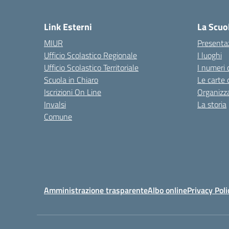
— 
Link Esterni
La Scuo
MIUR
Presenta
Ufficio Scolastico Regionale
I luoghi
Ufficio Scolastico Territoriale
I numeri 
Scuola in Chiaro
Le carte 
Iscrizioni On Line
Organizz
Invalsi
La storia
Comune
Amministrazione trasparente
Albo online
Privacy Poli