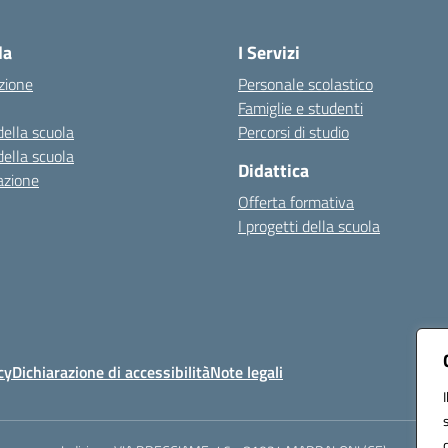
Visita la pagina iniziale della scuola
la
I Servizi
zione
Personale scolastico
Famiglie e studenti
della scuola
Percorsi di studio
della scuola
Didattica
azione
Offerta formativa
I progetti della scuola
cy
Dichiarazione di accessibilità
Note legali