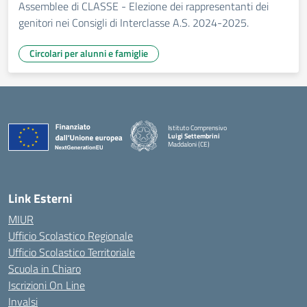
Assemblee di CLASSE - Elezione dei rappresentanti dei
genitori nei Consigli di Interclasse A.S. 2024-2025.
Circolari per alunni e famiglie
Istituto Comprensivo
Luigi Settembrini
Maddaloni (CE)
— Visita la pagina iniziale della scuola
Link Esterni
MIUR
Ufficio Scolastico Regionale
Ufficio Scolastico Territoriale
Scuola in Chiaro
Iscrizioni On Line
Invalsi