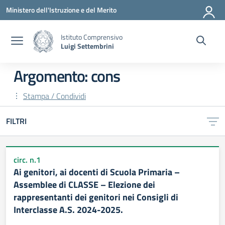
Vai ai contenuti
Vai al menu di navigazione
Vai al footer
Ministero dell'Istruzione e del Merito
Istituto Comprensivo
Luigi Settembrini
Argomento: cons
Stampa / Condividi
FILTRI
circ. n.1
Ai genitori, ai docenti di Scuola Primaria –
Assemblee di CLASSE – Elezione dei
rappresentanti dei genitori nei Consigli di
Interclasse A.S. 2024-2025.