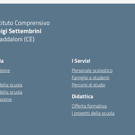
tituto Comprensivo
igi Settembrini
addaloni (CE)
Visita la pagina iniziale della scuola
la
I Servizi
zione
Personale scolastico
Famiglie e studenti
della scuola
Percorsi di studio
della scuola
Didattica
azione
Offerta formativa
I progetti della scuola