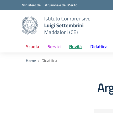
Vai ai contenuti
Vai al menu di navigazione
Vai al footer
Ministero dell'Istruzione e del Merito
Istituto Comprensivo
Luigi Settembrini
Maddaloni (CE)
Scuola
Servizi
Novità
Didattica
Home
Didattica
Arg