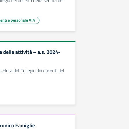
llegio dei docenti nella seduta del
centi e personale ATA
delle attività – a.s. 2024-
seduta del Collegio dei docenti del
tronico Famiglie