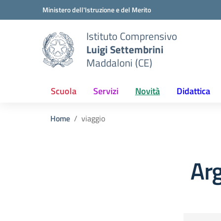
Vai ai contenuti
Vai al menu di navigazione
Vai al footer
Ministero dell'Istruzione e del Merito
Istituto Comprensivo
Luigi Settembrini
Maddaloni (CE)
Scuola
Servizi
Novità
Didattica
Home
viaggio
Ar