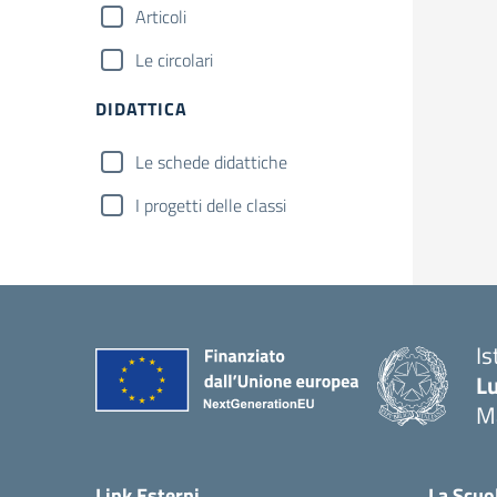
Articoli
Le circolari
DIDATTICA
Le schede didattiche
I progetti delle classi
Is
Lu
M
— 
Link Esterni
La Scuo