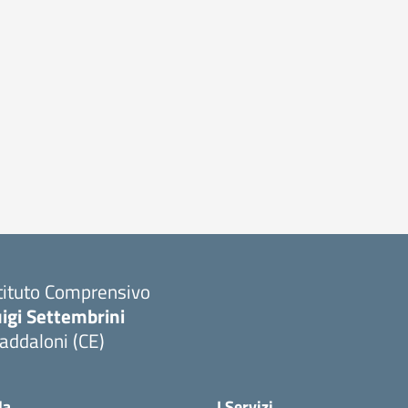
tituto Comprensivo
igi Settembrini
addaloni (CE)
Visita la pagina iniziale della scuola
la
I Servizi