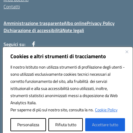
Contatti
Amministrazione trasparente
Albo online
Privacy Policy
Dichiarazione di accessibilità
Note legali
Seguici su:
Cookies e altri strumenti di tracciamento
Indirizzo: VIA BRECCIAME, 46 - 81024 MADDALONI (CE)
Il nostro Istituto non utilizza strumenti di profilazione degli utenti -
Mail: CEIC8AU001@istruzione.it - Pec: CEIC8AU001@pec.istruzione.it -
sono utilizzati esclusivamente cookies tecnici necessari al
Telefono: 0823408721
corretto funzionamento del sito, alla fruibilità dei servizi
Meccanografico: CEIC8AU001
istituzionali e alla sua accessibilità sono utilizzati, inoltre,
Codice fiscale: 93086080616
strumenti statistici anonimizzati messi a disposizione da Web
Analytics Italia.
Hosting & Powered by 3D Solution S.r.l.
Per saperne di più sul nostro sito, consulta la ns.
Cookie Policy
Concept & Design by Designers Italia
Personalizza
Rifiuta tutto
Accettare tutto