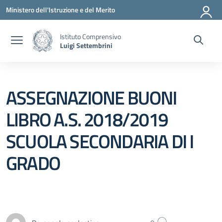
Vai ai contenuti
Vai al menu di navigazione
Vai al footer
Ministero dell'Istruzione e del Merito
Istituto Comprensivo
Luigi Settembrini
ASSEGNAZIONE BUONI
LIBRO A.S. 2018/2019
SCUOLA SECONDARIA DI I
GRADO