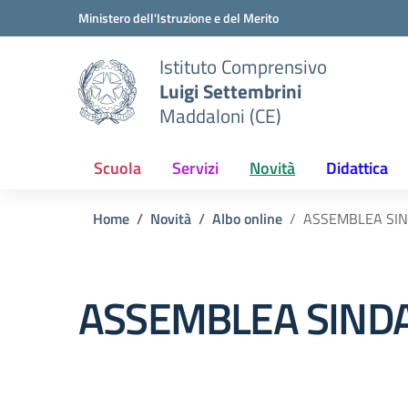
Vai ai contenuti
Vai al menu di navigazione
Vai al footer
Ministero dell'Istruzione e del Merito
Istituto Comprensivo
Luigi Settembrini
Maddaloni (CE)
Scuola
Servizi
Novità
Didattica
Home
Novità
Albo online
ASSEMBLEA SI
ASSEMBLEA SIND