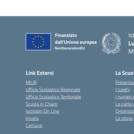
Is
Lu
M
— 
Link Esterni
La Scuo
MIUR
Presenta
Ufficio Scolastico Regionale
I luoghi
Ufficio Scolastico Territoriale
I numeri 
Scuola in Chiaro
Le carte 
Iscrizioni On Line
Organizz
Invalsi
La storia
Comune