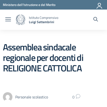
Vai ai contenuti
Vai al menu di navigazione
Vai al footer
Ministero dell'Istruzione e del Merito
Istituto Comprensivo
Luigi Settembrini
Assemblea sindacale
regionale per docenti di
RELIGIONE CATTOLICA
Personale scolastico
0