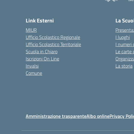
— 
Link Esterni
La Scuo
MIUR
Presenta
Ufficio Scolastico Regionale
I luoghi
Ufficio Scolastico Territoriale
I numeri 
Scuola in Chiaro
Le carte 
Iscrizioni On Line
Organizz
Invalsi
La storia
Comune
Amministrazione trasparente
Albo online
Privacy Poli