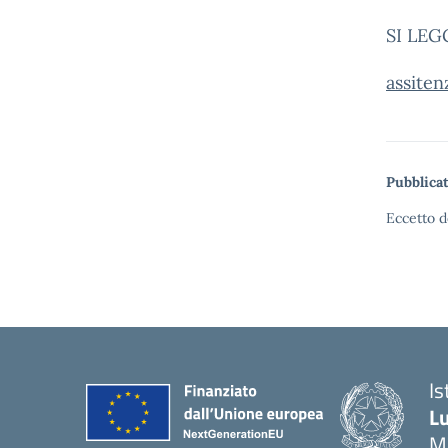
SI LEG
assite
Pubblicat
Eccetto d
Is
Lu
M