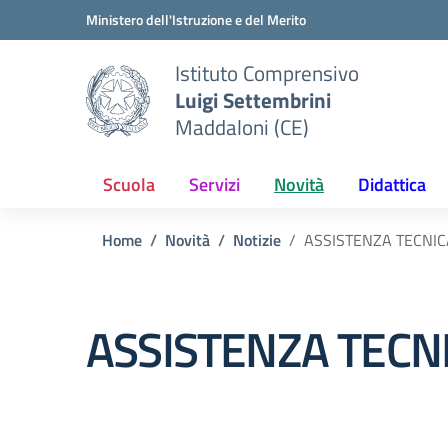
Vai ai contenuti
Vai al menu di navigazione
Vai al footer
Ministero dell'Istruzione e del Merito
Istituto Comprensivo
Luigi Settembrini
Maddaloni (CE)
Scuola
Servizi
Novità
Didattica
Home
Novità
Notizie
ASSISTENZA TECNIC
ASSISTENZA TECNI