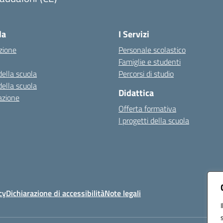
Visita la pagina iniziale della scuola
la
I Servizi
zione
Personale scolastico
Famiglie e studenti
della scuola
Percorsi di studio
della scuola
Didattica
azione
Offerta formativa
I progetti della scuola
cy
Dichiarazione di accessibilità
Note legali