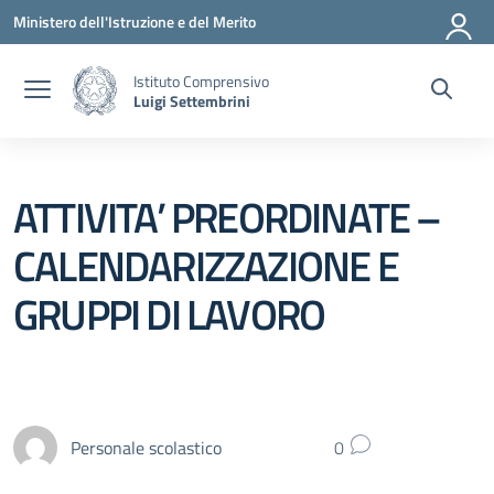
Vai ai contenuti
Vai al menu di navigazione
Vai al footer
Ministero dell'Istruzione e del Merito
Istituto Comprensivo
Luigi Settembrini
ATTIVITA’ PREORDINATE –
CALENDARIZZAZIONE E
GRUPPI DI LAVORO
Personale scolastico
0