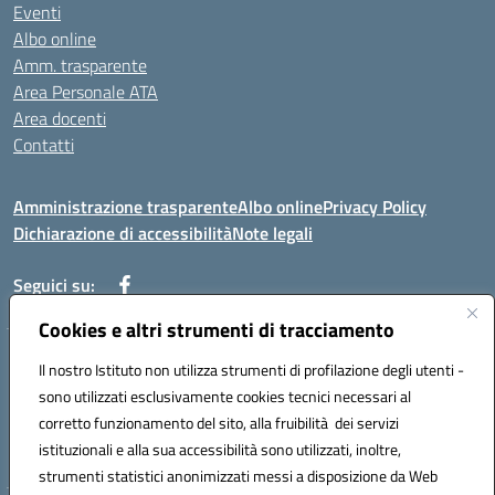
Eventi
Albo online
Amm. trasparente
Area Personale ATA
Area docenti
Contatti
Amministrazione trasparente
Albo online
Privacy Policy
Dichiarazione di accessibilità
Note legali
Seguici su:
Cookies e altri strumenti di tracciamento
Indirizzo: VIA BRECCIAME, 46 - 81024 MADDALONI (CE)
Il nostro Istituto non utilizza strumenti di profilazione degli utenti -
Mail: CEIC8AU001@istruzione.it - Pec: CEIC8AU001@pec.istruzione.it -
sono utilizzati esclusivamente cookies tecnici necessari al
Telefono: 0823408721
corretto funzionamento del sito, alla fruibilità dei servizi
Meccanografico: CEIC8AU001
istituzionali e alla sua accessibilità sono utilizzati, inoltre,
Codice fiscale: 93086080616
strumenti statistici anonimizzati messi a disposizione da Web