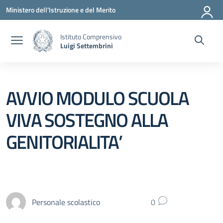
Vai ai contenuti
Vai al menu di navigazione
Vai al footer
Ministero dell'Istruzione e del Merito
Istituto Comprensivo
Luigi Settembrini
AVVIO MODULO SCUOLA
VIVA SOSTEGNO ALLA
GENITORIALITA’
Personale scolastico
0