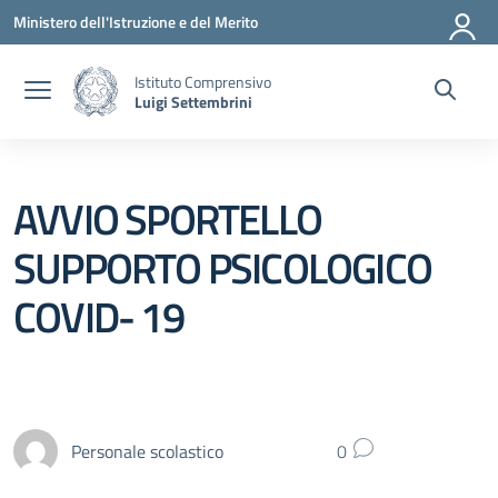
Vai ai contenuti
Vai al menu di navigazione
Vai al footer
Ministero dell'Istruzione e del Merito
Istituto Comprensivo
Luigi Settembrini
AVVIO SPORTELLO
SUPPORTO PSICOLOGICO
COVID- 19
Personale scolastico
0