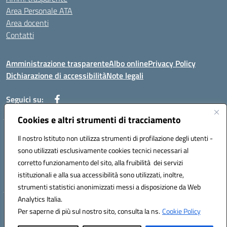
Area Personale ATA
Area docenti
Contatti
Amministrazione trasparente
Albo online
Privacy Policy
Dichiarazione di accessibilità
Note legali
Seguici su:
Cookies e altri strumenti di tracciamento
Indirizzo: VIA BRECCIAME, 46 - 81024 MADDALONI (CE)
Il nostro Istituto non utilizza strumenti di profilazione degli utenti -
Mail: CEIC8AU001@istruzione.it - Pec: CEIC8AU001@pec.istruzione.it -
sono utilizzati esclusivamente cookies tecnici necessari al
Telefono: 0823408721
corretto funzionamento del sito, alla fruibilità dei servizi
Meccanografico: CEIC8AU001
istituzionali e alla sua accessibilità sono utilizzati, inoltre,
Codice fiscale: 93086080616
strumenti statistici anonimizzati messi a disposizione da Web
Analytics Italia.
Hosting & Powered by 3D Solution S.r.l.
Per saperne di più sul nostro sito, consulta la ns.
Cookie Policy
Concept & Design by Designers Italia