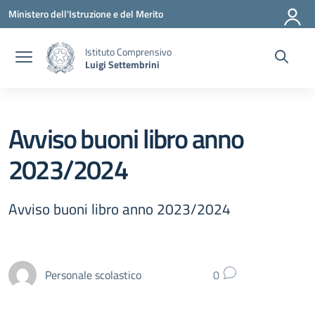
Vai ai contenuti
Vai al menu di navigazione
Vai al footer
Ministero dell'Istruzione e del Merito
Istituto Comprensivo
Luigi Settembrini
Avviso buoni libro anno
2023/2024
Avviso buoni libro anno 2023/2024
Personale scolastico
0