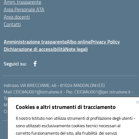
Amm. trasparente
Area Personale ATA
Area docenti
Contatti
Amministrazione trasparente
Albo online
Privacy Policy
Dichiarazione di accessibilità
Note legali
Seguici su:
Indirizzo: VIA BRECCIAME, 46 - 81024 MADDALONI (CE)
Mail: CEIC8AU001@istruzione.it - Pec: CEIC8AU001@pec.istruzione.it -
Telefono: 0823408721
Meccanografico: CEIC8AU001
Cookies e altri strumenti di tracciamento
Codice fiscale: 93086080616
Il nostro Istituto non utilizza strumenti di profilazione degli utenti -
sono utilizzati esclusivamente cookies tecnici necessari al
Hosting & Powered by 3D Solution S.r.l.
corretto funzionamento del sito, alla fruibilità dei servizi
Concept & Design by Designers Italia