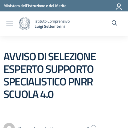
Vai ai contenuti
Vai al menu di navigazione
Vai al footer
Ministero dell'Istruzione e del Merito
Istituto Comprensivo
Luigi Settembrini
AVVISO DI SELEZIONE
ESPERTO SUPPORTO
SPECIALISTICO PNRR
SCUOLA 4.0