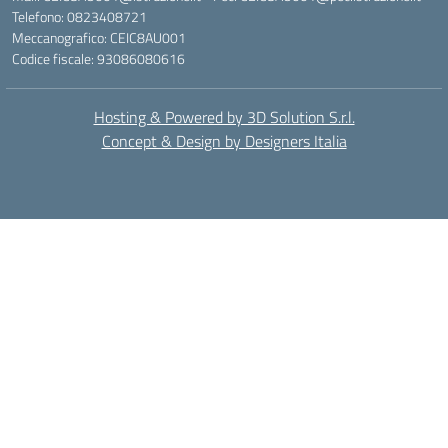
Telefono: 0823408721
Meccanografico: CEIC8AU001
Codice fiscale: 93086080616
Hosting & Powered by 3D Solution S.r.l.
Concept & Design by Designers Italia