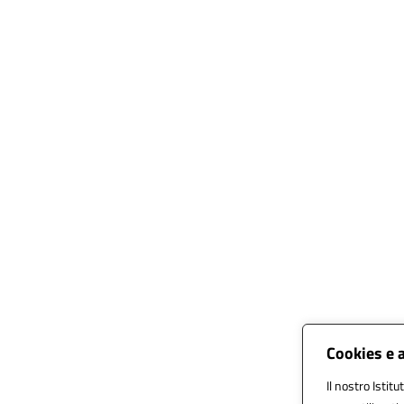
Cookies e 
Il nostro Istitu