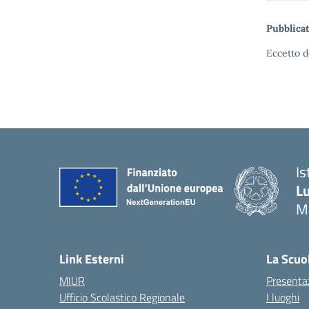
Pubblicat
Eccetto d
Is
Lu
M
— 
Link Esterni
La Scuo
MIUR
Presenta
Ufficio Scolastico Regionale
I luoghi