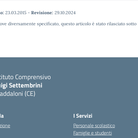
o:
23.03.2015
-
Revisione:
29.10.2024
ove diversamente specificato, questo articolo è stato rilasciato sott
tituto Comprensivo
igi Settembrini
addaloni (CE)
Visita la pagina iniziale della scuola
la
I Servizi
zione
Personale scolastico
Famiglie e studenti