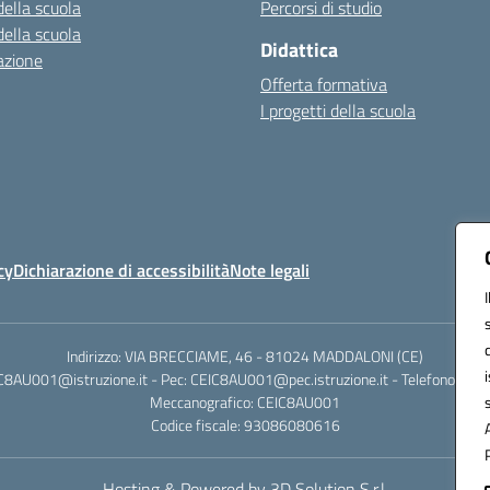
della scuola
Percorsi di studio
della scuola
Didattica
azione
Offerta formativa
I progetti della scuola
cy
Dichiarazione di accessibilità
Note legali
Indirizzo: VIA BRECCIAME, 46 - 81024 MADDALONI (CE)
IC8AU001@istruzione.it - Pec: CEIC8AU001@pec.istruzione.it - Telefono: 0
Meccanografico: CEIC8AU001
Codice fiscale: 93086080616
Hosting & Powered by 3D Solution S.r.l.