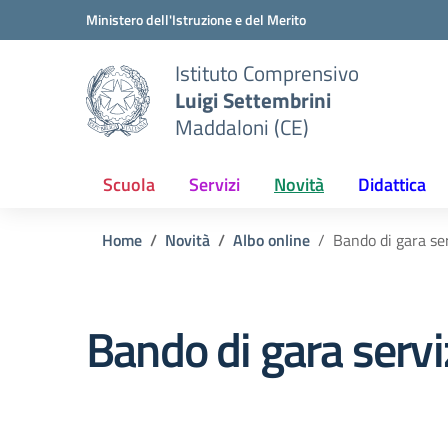
Vai ai contenuti
Vai al menu di navigazione
Vai al footer
Ministero dell'Istruzione e del Merito
Istituto Comprensivo
Luigi Settembrini
Maddaloni (CE)
Scuola
Servizi
Novità
Didattica
Home
Novità
Albo online
Bando di gara ser
Bando di gara servi