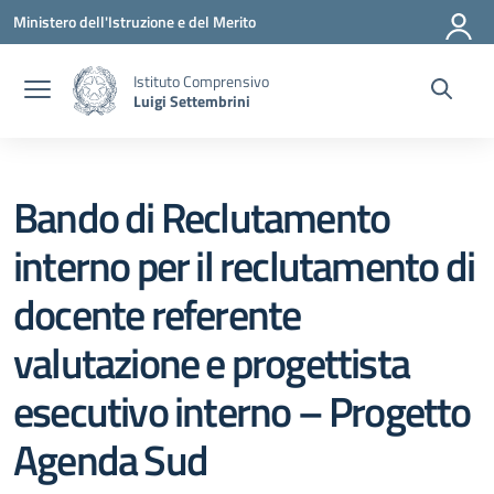
Vai ai contenuti
Vai al menu di navigazione
Vai al footer
Ministero dell'Istruzione e del Merito
Istituto Comprensivo
Luigi Settembrini
Bando di Reclutamento
interno per il reclutamento di
docente referente
valutazione e progettista
esecutivo interno – Progetto
Agenda Sud