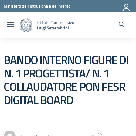
Vai ai contenuti
Vai al menu di navigazione
Vai al footer
Ministero dell'Istruzione e del Merito
Istituto Comprensivo
Luigi Settembrini
BANDO INTERNO FIGURE DI
N. 1 PROGETTISTA/ N. 1
COLLAUDATORE PON FESR
DIGITAL BOARD