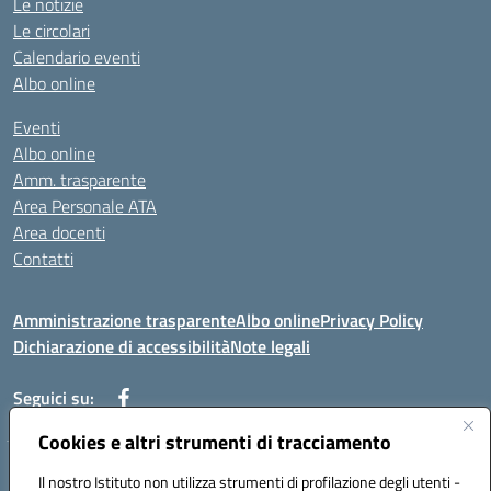
Le notizie
Le circolari
Calendario eventi
Albo online
Eventi
Albo online
Amm. trasparente
Area Personale ATA
Area docenti
Contatti
Amministrazione trasparente
Albo online
Privacy Policy
Dichiarazione di accessibilità
Note legali
Seguici su:
Cookies e altri strumenti di tracciamento
Indirizzo: VIA BRECCIAME, 46 - 81024 MADDALONI (CE)
Il nostro Istituto non utilizza strumenti di profilazione degli utenti -