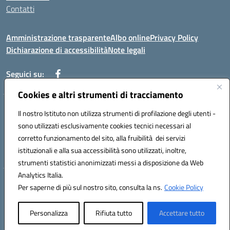
Contatti
Amministrazione trasparente
Albo online
Privacy Policy
Dichiarazione di accessibilità
Note legali
Seguici su:
Cookies e altri strumenti di tracciamento
Indirizzo: VIA BRECCIAME, 46 - 81024 MADDALONI (CE)
Il nostro Istituto non utilizza strumenti di profilazione degli utenti -
Mail: CEIC8AU001@istruzione.it - Pec: CEIC8AU001@pec.istruzione.it -
sono utilizzati esclusivamente cookies tecnici necessari al
Telefono: 0823408721
corretto funzionamento del sito, alla fruibilità dei servizi
Meccanografico: CEIC8AU001
istituzionali e alla sua accessibilità sono utilizzati, inoltre,
Codice fiscale: 93086080616
strumenti statistici anonimizzati messi a disposizione da Web
Analytics Italia.
Hosting & Powered by 3D Solution S.r.l.
Per saperne di più sul nostro sito, consulta la ns.
Cookie Policy
Concept & Design by Designers Italia
Personalizza
Rifiuta tutto
Accettare tutto