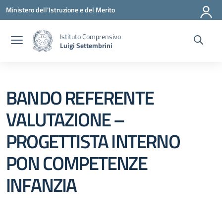
Vai ai contenuti
Vai al menu di navigazione
Vai al footer
Ministero dell'Istruzione e del Merito
Istituto Comprensivo
Luigi Settembrini
BANDO REFERENTE
VALUTAZIONE –
PROGETTISTA INTERNO
PON COMPETENZE
INFANZIA