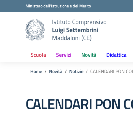
Vai ai contenuti
Vai al menu di navigazione
Vai al footer
Ministero dell'Istruzione e del Merito
Istituto Comprensivo
Luigi Settembrini
Maddaloni (CE)
Scuola
Servizi
Novità
Didattica
Home
Novità
Notizie
CALENDARI PON C
CALENDARI PON 