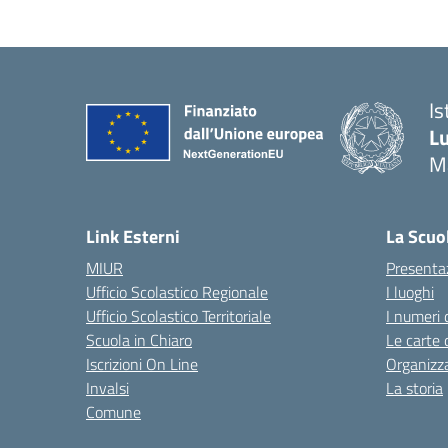
Is
Lu
M
— 
Link Esterni
La Scuo
MIUR
Presenta
Ufficio Scolastico Regionale
I luoghi
Ufficio Scolastico Territoriale
I numeri 
Scuola in Chiaro
Le carte 
Iscrizioni On Line
Organizz
Invalsi
La storia
Comune